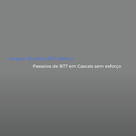
Aluguer Bicicleta BTT elétrica
Passeios de BTT em Cascais sem esforço