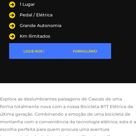
1 Lugar
Pedal / Elétrica
Grande Autonomia
Km Ilimitados
LIGUE-NOS !
FORMULÁRIO
Explore as deslumbrantes paisagens de Cascais de uma
forma totalmente nova com a nossa Bicicleta BTT Elétrica de
última geração. Combinando a emoção de uma bicicleta de
montanha com a conveniência da tecnologia elétrica, esta é a
escolha perfeita para quem procura uma aventura